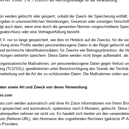
ent Art. 6 Abs. 1 lit. f DSGVO als Rechtsgrundlage für die Verarbeitung.
n werden gelöscht oder gesperrt, sobald der Zweck der Speicherung entfällt.
geber in unionsrechtlichen Verordnungen, Gesetzen oder sonstigen Vorschrift
gt auch dann, wenn eine durch die genannten Normen vorgeschriebene Speicherf
gsabschluss oder eine Vertragserfüllung besteht.
nur so lange gespeichert, wie dies im Hinblick auf die Zwecke, für die sie
chung eines Profils werden personenbezogene Daten in der Regel gelöscht od
nd technische Identifikationsdaten, für Zwecke wie Betrugsprävention, die V
ichtungen weiterhin speichern. Diese Daten werden nicht länger aufbewahrt, als 
d organisatorische Maßnahmen, um personenbezogene Daten gegen Verlust un
ung (TLS/SSL), gewährleisten unter Berücksichtigung des Stands der Techn
Verarbeitung und die Art der zu schützenden Daten. Die Maßnahmen zielen auch
aten sowie Art und Zweck von deren Verwendung
ario.com
tario.com
werden automatisch und ohne Ihr Zutun Informationen von Ihrem Br
le gespeichert und automatisch, spätestens nach 6 Monaten, gelöscht. Diese 
tenquellen nehmen wir nicht vor. Es handelt sich hierbei um den verwendet
te (Referrer-URL), den Hostname des zugreifenden Rechners (gekürzte IP-Adr
-Providers.