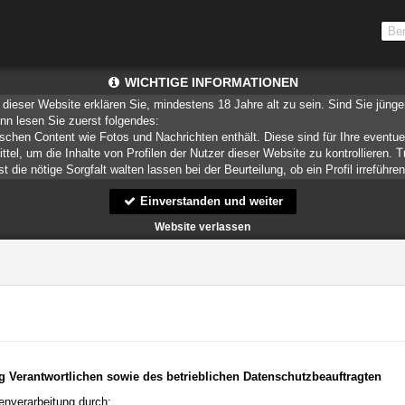
WICHTIGE INFORMATIONEN
dieser Website erklären Sie, mindestens 18 Jahre alt zu sein. Sind Sie jüng
ann lesen Sie zuerst folgendes:
ischen Content wie Fotos und Nachrichten enthält. Diese sind für Ihre eventue
ittel, um die Inhalte von Profilen der Nutzer dieser Website zu kontrollieren.
 die nötige Sorgfalt walten lassen bei der Beurteilung, ob ein Profil irreführe
Einverstanden und weiter
teien, die zusammen mit den eigentlich angeforderten Daten aus dem Internet
speichern.
Website verlassen
munizieren. Sie wissen schließlich nie, ob diese gute oder schlechte Absic
ndere auf Sie zurückführbare Angaben.
liche oder finanzielle Angaben zu machen? Beenden Sie dann unverzüglich d
 erschleichen. Kommunizieren Sie daher über diese Website immer aufmerksam
er Website zu erstellen und darüber Nachrichten an Sie als Nutzer zu senden. 
 Profile dienen lediglich dem Austausch von Nachrichten; physische Vereinbarung
 für Minderjährige anderweitig ungeeigneten Netzinhalten in Berührung kommen
spielsweise
CyberPatrol
oder
Safety Surf
. Diese Programme blockieren den Z
enen angenommen wird, dass sie sich für Minderjährige nicht eignen. Über 
g Verantwortlichen sowie des betrieblichen Datenschutzbeauftragten
r, die einen Filter für bestimmte Netzinhalte anbieten. Erkundigen Sie sich be
 Funktion Ihres Internetbrowsers vertraut, so dass Sie nachsehen können, we
enverarbeitung durch: