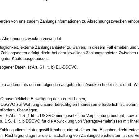
 werden von uns zudem Zahlungsinformationen zu Abrechnungszwecken erhoben
 zu Abrechnungszwecken verwendet.
öglichkeit, externe Zahlungsanbieter zu wählen. In diesem Fall erheben und v
Zahlungsdaten erfolgt direkt bei dem jeweiligen Zahlungsanbieter. Zwischen 
ung der Käufe ausgetauscht.
ogener Daten ist Art. 6 I lit. b) EU-DSGVO.
e zu anderen als den im folgenden aufgeführten Zwecken findet nicht statt. Wir
VO ausdrückliche Einwilligung dazu erteilt haben,
 f DSGVO zur Wahrung unserer berechtigten Interessen erforderlich ist, sofern 
rfordern, überwiegen,
Art. 6 Abs. 1 S. 1 lit. c DSGVO eine gesetzliche Verpflichtung besteht, sowie
s. 1 S. 1 lit. b DSGVO für die Abwicklung von Vertragsverhältnissen mit Ihnen 
Zahlungsdienstleister gewählt haben, nimmt dieser Ihre Eingaben direkt en
Rechtsgrundlage für die Einschaltung von Zahlungsdienstleistern ist die V