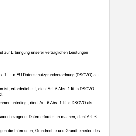
 für sie geeignet sind. Außerdem können Sie anhand des Verlaufs das
 Angaben machen sollen. Bringen Sie ihnen auch bei, dass viele
Sie Ihren Kindern auch, dass sie sich nicht mit unbekannten anderen
Kind wissen zu lassen, dass es Sie unverzüglich informieren soll, wenn
chen, stößt.
Google.
 Mit Ihrem Klick auf „Einverstanden und weiter“ willigen Sie in die
nd zur Erbringung unserer vertraglichen Leistungen
Abs. 1 lit. a EU-Datenschutzgrundverordnung (DSGVO) als
st, erforderlich ist, dient Art. 6 Abs. 1 lit. b DSGVO
d.
hmen unterliegt, dient Art. 6 Abs. 1 lit. c DSGVO als
sonenbezogener Daten erforderlich machen, dient Art. 6
egen die Interessen, Grundrechte und Grundfreiheiten des