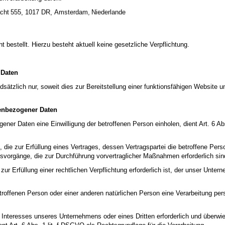
schter Websites an und vermitteln Sie ihnen, dass bestimmte Websites nicht
,
,
gen Kindern, dass sie Fremden, z. B. auf einer Chat-Website, nie persönliche
er Kontaktaufnahme durchaus böswillige Absichten einhergehen können. Sagen 
n, ohne sich zuvor mit Ihnen beraten zu haben. Ferner empfiehlt es sich, Ihr 
t bestellt. Hierzu besteht aktuell keine gesetzliche Verpflichtung.
 Ihr Kind auf sexuell getönte Inhalte oder solche, die ihm Unbehagen verursa
Datenschutzrichtlinien
sowie die
Allgemeinen Geschäftsbedingungen
von 
bedingungen
und die
Datenschutzerklärung
von
Anwendung.
 Daten
ren, willigen Sie zudem in die
Allgemeinen Geschäftsbedingungen
ein.
ätzlich nur, soweit dies zur Bereitstellung einer funktionsfähigen Website u
nenbezogener Daten
ener Daten eine Einwilligung der betroffenen Person einholen, dient Art. 6 
e zur Erfüllung eines Vertrages, dessen Vertragspartei die betroffene Person i
gsvorgänge, die zur Durchführung vorvertraglicher Maßnahmen erforderlich sin
 Erfüllung einer rechtlichen Verpflichtung erforderlich ist, der unser Unterne
etroffenen Person oder einer anderen natürlichen Person eine Verarbeitung per
n Interesses unseres Unternehmens oder eines Dritten erforderlich und überwi