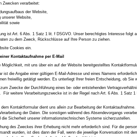
n Zwecken verarbeitet:
ndungsaufbaus der Website,
g unserer Website,
lität sowie
ung ist Art. 6 Abs. 1 Satz 1 lit. f DSGVO. Unser berechtigtes Interesse folg
Daten zu dem Zweck, Rückschlüsse auf Ihre Person zu ziehen.
site Cookies ein.
einer Kontaktaufnahme per E-Mail
Möglichkeit, mit uns über ein auf der Website bereitgestelltes Kontaktformula
r ist die Angabe einer gültigen E-Mail-Adresse und eines Namens erforderli
 freiwillig getätigt werden. Es unterliegt Ihrer freien Entscheidung, ob Sie
 zum Zwecke der Durchführung eines be- oder entstehenden Vertragsverhältnis
Für weitere Verarbeitungszwecke ist in der Regel nach Art. 6 Abs. 1 Satz 1 lit
em Kontaktformular dient uns allein zur Bearbeitung der Kontaktaufnahme. I
er Verarbeitung der Daten. Die sonstigen während des Absendevorgangs verar
 die Sicherheit unserer informationstechnischen Systeme sicherzustellen.
eichung des Zweckes ihrer Erhebung nicht mehr erforderlich sind. Für die p
rsandt wurden, ist dies dann der Fall, wenn die jeweilige Konversation mit de