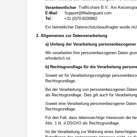
Sprechen Sie Ihre minderjährigen Kinder auf den Besuch unerwün
Verantwortlicher
:
, Am
Interesse Ihres Kindes beurteilen und sich obiger Tips bedienen.
E-Mail
:
moc.draugreliaM@troppuS
Sprechen Sie mit Ihren Kindern. Vermitteln Sie Ihren minderjähri
Tel
.: +31 (0)70-8200882
Menschen im Internet ihre wahre Identität verbergen und mit ein
Minderjährigen, die sie im Netz getroffen haben, verabreden solle
Ein betrieblicher Datenschutzbeauftragter wurde nich
eine Person im Internet Kontakt mit ihm aufnehmen will oder wenn
2. Allgemeines zur Datenverarbeitung
Diese Website wird durch reCAPTCHA geschützt und es gelten die
Auf die Nutzung dieser Website finden die
Allgemeinen Geschäfts
a) Umfang der Verarbeitung personenbezogener
Datenschutzerklärung
ein. Wenn Sie sich auf der Website registrie
Wir verarbeiten Ihre personenbezogenen Daten grunds
erforderlich ist.
b) Rechtsgrundlage für die Verarbeitung perso
Soweit wir für Verarbeitungsvorgänge personenbezog
Rechtsgrundlage.
Bei der Verarbeitung von personenbezogenen Daten, di
als Rechtsgrundlage. Dies gilt auch für Verarbeitun
Soweit eine Verarbeitung personenbezogener Daten zur
Rechtsgrundlage.
Für den Fall, dass lebenswichtige Interessen der b
Abs. 1 lit. d DSGVO als Rechtsgrundlage.
Ist die Verarbeitung zur Wahrung eines berechtigte