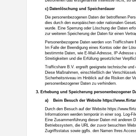
Betroffenen das erstgenannte Interesse nicht, so di
c) Datenlöschung und Speicherdauer
Die personenbezogenen Daten der betroffenen Perso
dies durch den europäischen oder nationalen Gesetz
wurde. Eine Sperrung oder Löschung der Daten erfol
zur weiteren Speicherung der Daten für einen Vertra
Personenbezogene Daten werden von
Im Falle der Beendigung eines Kontos oder der Lös
bestimmte Daten, wie E-Mail-Adresse, IP-Adresse u
Streitigkeiten und die Erfüllung gesetzlicher Verpfl
ergreift geeignete technische un
Diese Maßnahmen, einschließlich der Verschlüssel
Sicherheitsniveau im Hinblick auf die Risiken der 
personenbezogener Daten zu verhindern.
3. Erhebung und Speicherung personenbezogener D
a)
Beim Besuch der Website
https://www.flirt
Durch den Besuch auf der Website
https://www.flir
Informationen werden temporär in einer sog. Log-Fi
Eine Zusammenführung dieser Daten mit anderen Da
Betriebssystem, die URL der zuvor besuchten Websi
Zugriffsstatus sowie ggfls. den Namen Ihres Access