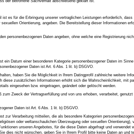
 der betroffene Sachverhalt abschließend geklärt ist.
fil ist es für die Erbringung unserer vertraglichen Leistungen erforderlich, d
exuellen Orientierung, angeben. Die Bereitstellung dieser Informationen erfol
genden personenbezogenen Daten angeben, ohne welche eine Registrierung nicht
ist ein Datum einer besonderen Kategorie personenbezogener Daten im Sinn
sonenbezogener Daten ist Art. 6 Abs. 1 lit. b) DSGVO.
alten, haben Sie die Möglichkeit in Ihrem Datingprofil zahlreiche weitere In
h diese zusätzlichen Informationen erhöht sich die Wahrscheinlichkeit, mit 
Details eingesehen bzw. eingetragen, geändert oder gelöscht werden.
m Zweck der Vertragserfüllung und von uns erhoben, verarbeitet, genutzt
ogener Daten ist Art. 6 Abs. 1 lit. b) DSGVO.
sonst zur Verarbeitung mitteilen, die als besondere Kategorien personenbezo
ligiösen oder weltanschaulichen Überzeugung oder sexuellen Orientierung), vera
Funktionen unseren Angebotes, für die diese Daten abgefragt und verwendet w
e dies nicht wünschen, geben Sie in Ihrem Profil bitte keine Daten an und t