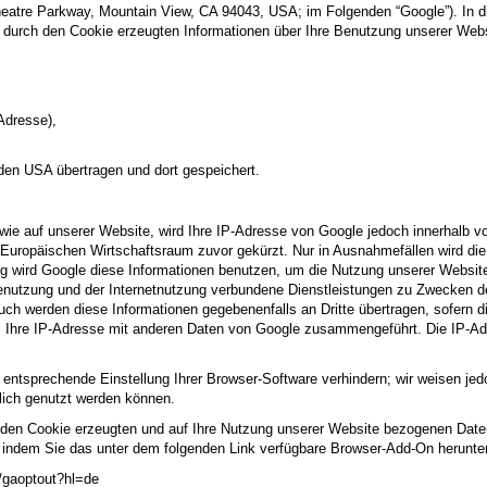
heatre Parkway, Mountain View, CA 94043, USA; im Folgenden “Google”). 
e durch den Cookie erzeugten Informationen über Ihre Benutzung unserer Web
Adresse),
 den USA übertragen und dort gespeichert.
 wie auf unserer Website, wird Ihre IP-Adresse von Google jedoch innerhalb v
ropäischen Wirtschaftsraum zuvor gekürzt. Nur in Ausnahmefällen wird die 
ag wird Google diese Informationen benutzen, um die Nutzung unserer Websit
nutzung und der Internetnutzung verbundene Dienstleistungen zu Zwecken d
uch werden diese Informationen gegebenenfalls an Dritte übertragen, sofern di
all Ihre IP-Adresse mit anderen Daten von Google zusammengeführt. Die IP-A
entsprechende Einstellung Ihrer Browser-Software verhindern; wir weisen jedo
lich genutzt werden können.
 den Cookie erzeugten und auf Ihre Nutzung unserer Website bezogenen Daten 
 indem Sie das unter dem folgenden Link verfügbare Browser-Add-On herunterl
ge/gaoptout?hl=de