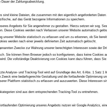
e Dauer der Zahlungsabwicklung.
s sind kleine Dateien, die zusammen mit den eigentlich angeforderten Daten 
ezifische, auf das Gerät bezogene Informationen zu speichern.
nseres Angebots für Sie angenehmer zu gestalten. Hierzu setzen wir sog. Se
ben. Diese Cookies werden nach Verlassen unserer Website automatisch gelös
g unserer Website statistisch zu erfassen und um zu erkennen, ob Sie bere
ies werden nach einer jeweils definierten Zeit automatisch gelöscht.
genannten Zwecke zur Wahrung unserer berechtigten Interessen sowie der Dritt
ch. Sie können Ihren Browser jedoch so konfigurieren, dass keine Cookies a
 wird. Die vollständige Deaktivierung von Cookies kann dazu führen, dass Sie
te Analyse- und Tracking-Tool wird auf Grundlage des Art. 6 Abs. 1 Satz 1 l
weck eine bedarfsgerechte Gestaltung und die fortlaufende Optimierung uns
er Plattform statistisch zu erfassen und auszuwerten. Diese Interessen sind
nkategorien sind aus dem entsprechenden Tracking-Tool zu entnehmen.
rtlaufenden Optimierung unseres Angebots nutzen wir Google Analytics, ein